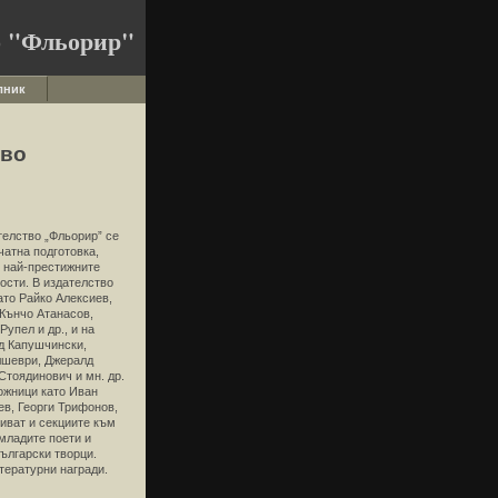
о "Фльорир"
лник
тво
телство „Фльорир” се
чатна подготовка,
т най-престижните
ости. В издателство
ато Райко Алексиев,
 Кънчо Атанасов,
упел и др., и на
рд Капушчински,
лшеври, Джералд
Стоядинович и мн. др.
ожници като Иван
в, Георги Трифонов,
иват и секциите към
 младите поети и
български творци.
итературни награди.