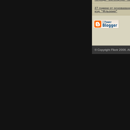
27 години от основаван
изд. "Фльорир"
© Copyright Fliorir 2006. Al