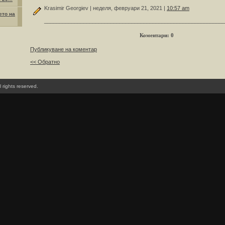
Krasimir Georgiev | неделя, февруари 21, 2021 |
10:57 am
ето на
____________________________________________________________
Коментари: 0
Публикуване на коментар
<< Обратно
l rights reserved.