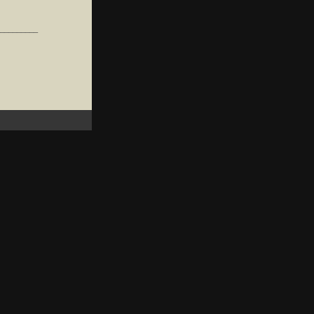
_________