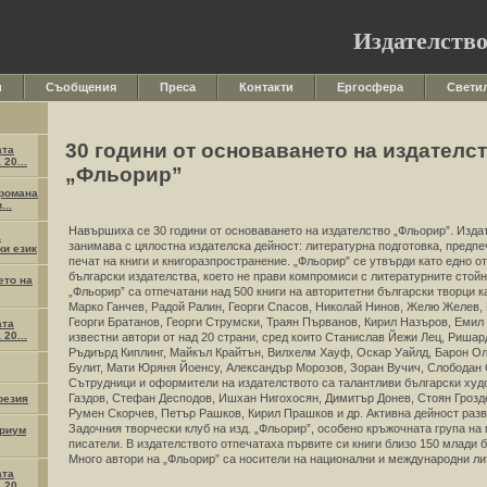
Издателств
и
Съобщения
Преса
Контакти
Ергосфера
Свети
30 години от основаването на издателс
ата
20...
„Фльорир”
 романа
...
Навършиха се 30 години от основаването на издателство „Фльорир”. Изда
а
занимава с цялостна издателска дейност: литературна подготовка, предпе
ки език
печат на книги и книгоразпространение. „Фльорир” се утвърди като едно о
български издателства, което не прави компромиси с литературните стойн
ето на
„Фльорир” са отпечатани над 500 книги на авторитетни български творци к
Марко Ганчев, Радой Ралин, Георги Спасов, Николай Нинов, Желю Желев,
Георги Братанов, Георги Струмски, Траян Първанов, Кирил Назъров, Емил Р
ата
20...
известни автори от над 20 страни, сред които Станислав Йежи Лец, Риша
Ръдиърд Киплинг, Майкъл Крайтън, Вилхелм Хауф, Оскар Уайлд, Барон О
Булит, Мати Юряня Йоенсу, Александър Морозов, Зоран Вучич, Слободан 
Сътрудници и оформители на издателството са талантливи български худ
Газдов, Стефан Десподов, Ишхан Нигохосян, Димитър Донев, Стоян Грозде
оезия
Румен Скорчев, Петър Рашков, Кирил Прашков и др. Активна дейност разв
Задочния творчески клуб на изд. „Фльорир”, особено кръжочната група на
ариум
писатели. В издателството отпечатаха първите си книги близо 150 млади 
Много автори на „Фльорир” са носители на национални и международни л
ата
20...