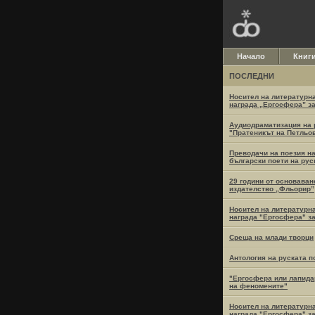
Начало
Книг
ПОСЛЕДНИ
Носител на литературн
награда „Ергосфера” за 
Аудиодраматизация на
"Пратеникът на Петльов
Преводачи на поезия н
български поети на рус
29 години от основаван
издателство „Фльорир”
Носител на литературн
награда "Ергосфера" за 
Среща на млади творци
Антология на руската п
"Ергосфера или лапид
на феномените"
Носител на литературн
награда "Ергосфера" за 