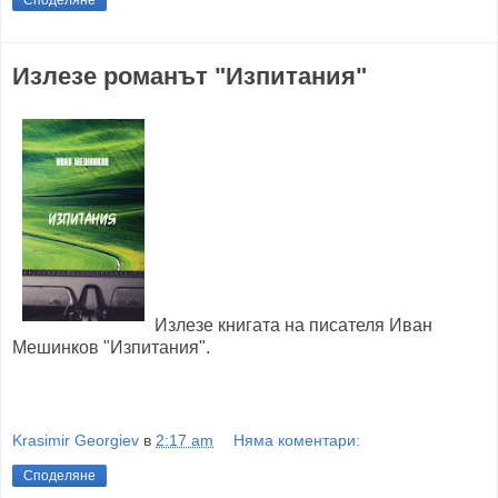
Споделяне
Излезе романът "Изпитания"
Излезе книгата на писателя Иван
Мешинков "Изпитания".
Krasimir Georgiev
в
2:17 am
Няма коментари:
Споделяне