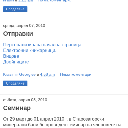
krasin
в
2:25 am
Няма коментари:
Споделяне
сряда, април 07, 2010
Отправки
Персонализирана начална страница.
Електронни книжарници.
Вицове
Двойниците
Krasimir Georgiev
в
4:58 am
Няма коментари:
Споделяне
събота, април 03, 2010
Семинар
От 29 март до 01 април 2010 г. в Старозагорски
минерални бани бе проведен семинар на членовете на