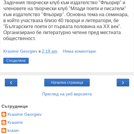
Задочния творчески клуб към издателство "Фльорир" и
членовете на творчески клуб "Млади поети и писатели"
към издателство "Фльорир". Основна тема на семинара,
в който участваха близо 40 творци и литератори, бе
"Българските поети от първата половина на ХХ век".
Организирано бе литературно четене пред местната
общественост.
Krasimir Georgiev
в
2:19 am
Няма коментари:
Споделяне
‹
›
Начална страница
Преглед на уеб версията
Сътрудници
Krasimir Georgiev
Krasimir
krasin