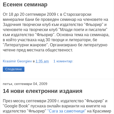
Есенен семинар
От 18 до 20 септември 2009 г. в Старозагорски
минерални бани бе проведен семинар на членовете на
Задочния творчески клуб към издателство "Фльорир" и
членовете на творчески клуб "Млади поети и писатели"
към издателство "Фльорир". Основна тема на семинара,
в който участваха над 30 творци и литератори, бе
"Литературни жанрове". Организирано бе литературно
четене пред местната общественост.
Krasimir Georgiev
в
1:35 am
1 коментар:
Споделяне
петък, септември 04, 2009
14 нови електронни издания
През месец септември 2009 г. издателство "Фльорир" и
"Google Book" пуснаха онлайн варианти на книгите на
издателство "Фльорир"
"Сага за самотници"
на Красимир