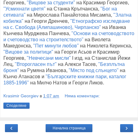
Георгиев,
"Вицове за студенти"
на Красимир Георгиев,
"Усмихнати цветя"
на Станка Кръпчанска,
"Бог на
сетивата"
на Мирослава Панайотова Мисампа,
"Златна
кобилка"
на Георги Дренчев,
"Етнографско изследване
на с. Свобода (Алипашиново), Чирпанско"
на Иванка
Кънчева Мурджева Панчева,
"Основи на счетоводството
и счетоводство на строителството"
на Виолета
Македонска,
"Пет минути любов"
на Николета Керинска,
"Вицове за политици"
на Георги Асьов и Красимир
Георгиев,
"Невчесани мисли"
І изд. на Станислав Йежи
Лец,
"Второгласен път"
на Алекси Тасев,
"Безплътна
броня"
на Румяна Иванова,
"Място под слънцето"
на
Кънчо Атанасов и
"Българските книжни пари, каталог
1885-1996"
на Милчо Натов и Георги Ликов.
Krasimir Georgiev
в
1:07 am
Няма коментари:
Споделяне
‹
›
Начална страница