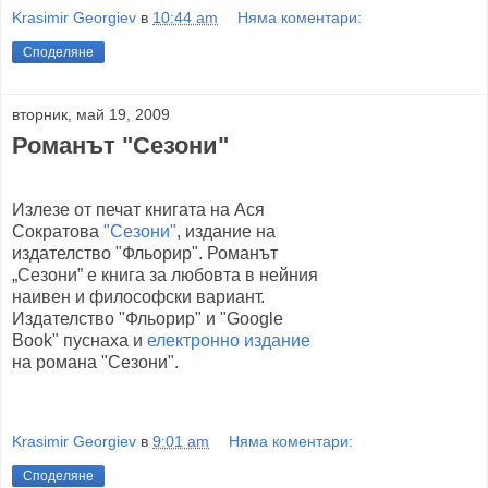
Krasimir Georgiev
в
10:44 am
Няма коментари:
Споделяне
вторник, май 19, 2009
Романът "Сезони"
Излезе от печат книгата на Ася
Сократова
"Сезони"
, издание на
издателство "Фльорир". Романът
„Сезони” е книга за любовта в нейния
наивен и философски вариант.
Издателство "Фльорир" и "Google
Book" пуснаха и
електронно издание
на романа "Сезони".
Krasimir Georgiev
в
9:01 am
Няма коментари:
Споделяне