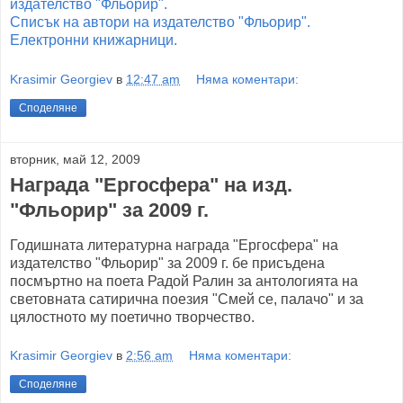
издателство "Фльорир".
Списък на автори на издателство "Фльорир".
Електронни книжарници.
Krasimir Georgiev
в
12:47 am
Няма коментари:
Споделяне
вторник, май 12, 2009
Награда "Ергосфера" на изд.
"Фльорир" за 2009 г.
Годишната литературна награда "Ергосфера" на
издателство "Фльорир" за 2009 г. бе присъдена
посмъртно на поета Радой Ралин за антологията на
световната сатирична поезия "Смей се, палачо" и за
цялостното му поетично творчество.
Krasimir Georgiev
в
2:56 am
Няма коментари:
Споделяне