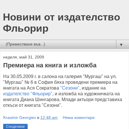
Новини от издателство
Фльорир
▼
неделя, май 31, 2009
Премиера на книга и изложба
На 30.05.2009 г. в салона на галерия "Мургаш" на ул.
"Мургаш" № 6 в София бяха проведени премиера на
книгата на Ася Сократова
"Сезони"
, издание на
издателство "Фльорир"
, и изложба на художничката на
книгата Диана Шингарова. Млади актьори представиха
откъси от книгата "Сезони".
Krasimir Georgiev
в
12:48 am
Няма коментари:
Споделяне