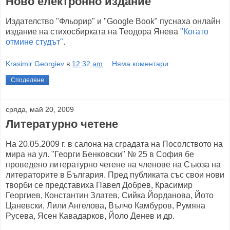
Ново електронно издание
Издателство "Фльорир" и "Google Book" пуснаха онлайн
издание на стихосбирката на Теодора Янева
"Когато
отмине студът"
.
Krasimir Georgiev
в
12:32 am
Няма коментари:
Споделяне
сряда, май 20, 2009
Литературно четене
На 20.05.2009 г. в салона на сградата на Посолството на
мира на ул. "Георги Бенковски" № 25 в София бе
проведено литературно четене на членове на Съюза на
литераторите в България. Пред публиката със свои нови
творби се представиха Павел Добрев, Красимир
Георгиев, Константин Златев, Сийка Йорданова, Йото
Цаневски, Лили Ангелова, Вълчо Камбуров, Румяна
Русева, Ясен Кавадарков, Йоло Денев и др.