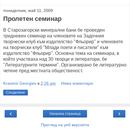
понеделник, май 11, 2009
Пролетен семинар
В Старозагорски минерални бани бе проведен
тридневен семинар на членовете на Задочния
творчески клуб към издателство "Фльорир" и членовете
на творчески клуб "Млади поети и писатели" към
издателство "Фльорир". Основна тема на семинара, в
който участваха над 30 творци и литератори, бе
"Литературните термини". Организирано бе литературно
четене пред местната общественост.
Krasimir Georgiev
в
2:26 am
Няма коментари:
Споделяне
‹
›
Начална страница
Преглед на уеб версията