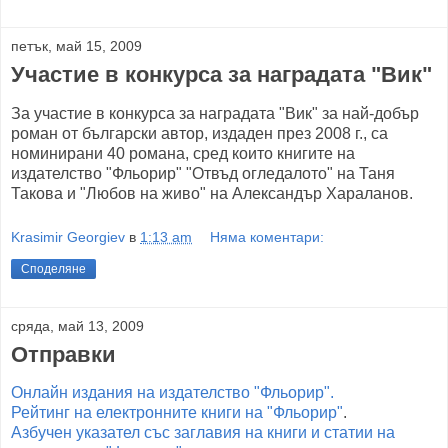
петък, май 15, 2009
Участие в конкурса за наградата "Вик"
За участие в конкурса за наградата "Вик" за най-добър
роман от български автор, издаден през 2008 г., са
номинирани 40 романа, сред които книгите на
издателство "Фльорир" "Отвъд огледалото" на Таня
Такова и "Любов на живо" на Александър Хараланов.
Krasimir Georgiev
в
1:13 am
Няма коментари:
Споделяне
сряда, май 13, 2009
Отправки
Онлайн издания на издателство "Фльорир".
Рейтинг на електронните книги на "Фльорир"
.
Азбучен указател със заглавия на книги и статии на