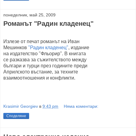
понеделник, май 25, 2009
Романът "Радин кладенец"
Излезе от печат романът на Иван
Мешинков
"Радин кладенец"
, издание
на издателство "Фльорир". В книгата
се разказва за съжителството между
българи и турци през годините преди
Априлското въстание, за техните
взаимоотношения и конфликти.
Krasimir Georgiev
в
9:43 pm
Няма коментари:
Споделяне