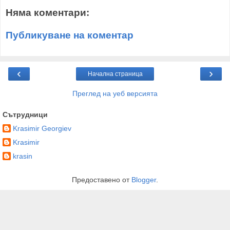
Няма коментари:
Публикуване на коментар
‹
›
Начална страница
Преглед на уеб версията
Сътрудници
Krasimir Georgiev
Krasimir
krasin
Предоставено от
Blogger
.